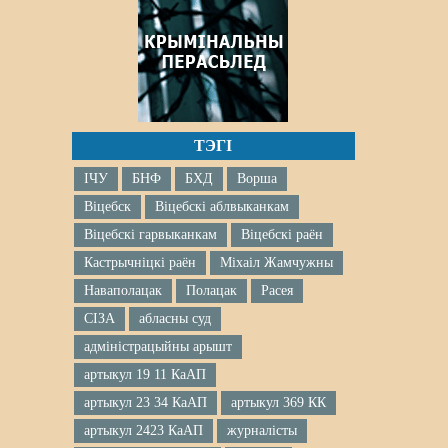
ТЭГІ
ІЧУ
БНФ
БХД
Ворша
Віцебск
Віцебскі аблвыканкам
Віцебскі гарвыканкам
Віцебскі раён
Кастрычніцкі раён
Міхаіл Жамчужны
Наваполацак
Полацак
Расея
СІЗА
абласны суд
адміністрацыйны арышт
артыкул 19 11 КаАП
артыкул 23 34 КаАП
артыкул 369 КК
артыкул 2423 КаАП
журналісты