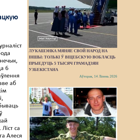
лацкую
урналіст
ЛУКАШЭНКА МЯНЯЕ СВОЙ НАРОД НА
бода
ІНШЫ: ТОЛЬКІ Ў ВІЦЕБСКУЮ ВОБЛАСЦЬ
нечык,
ПРЫЕДУЦЬ 5 ТЫСЯЧ ГРАМАДЗЯН
а 6
УЗБЕКІСТАНА
аўлення
Аўторак, 14 Ліпень 2026
аве аб
кім
і,
бываць
ў
кай
 Ліст са
га Алеся