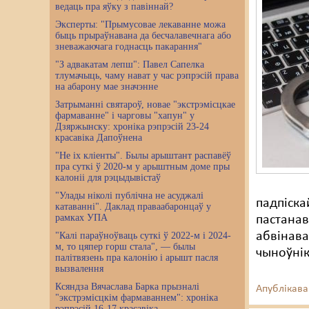
ведаць пра яўку з павіннай?
Эксперты: "Прымусовае лекаванне можа
быць прыраўнавана да бесчалавечнага або
зневажаючага годнасць пакарання"
"З адвакатам лепш": Павел Сапелка
тлумачыць, чаму нават у час рэпрэсій права
на абарону мае значэнне
Затрыманні святароў, новае "экстрэмісцкае
фармаванне" і чарговы "хапун" у
Дзяржынску: хроніка рэпрэсій 23-24
красавіка Дапоўнена
"Не іх кліенты". Былы арыштант распавёў
пра суткі ў 2020-м у арыштным доме пры
калоніі для рэцыдывістаў
"Улады ніколі публічна не асуджалі
падпіска
катаванні". Даклад праваабаронцаў у
рамках УПА
пастанав
абвінава
"Калі параўноўваць суткі ў 2022-м і 2024-
м, то цяпер горш стала", — былы
чыноўні
палітвязень пра калонію і арышт пасля
вызвалення
Ксяндза Вячаслава Барка прызналі
Апублікава
"экстрэмісцкім фармаваннем": хроніка
рэпрэсій 16-17 красавіка