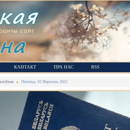
ская
на
рончы сайт
КАНТАКТ
ПРА НАС
RSS
алоўная
Пятніца, 02 Верасень 2022