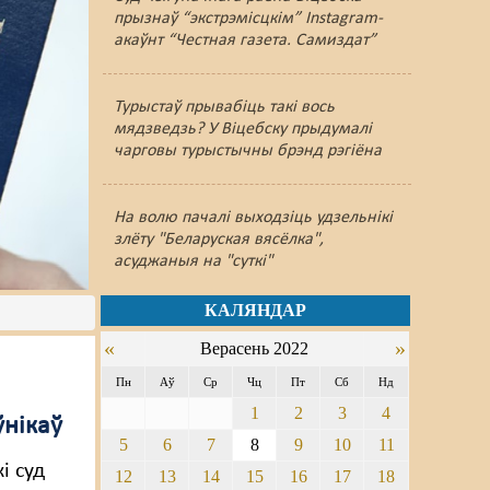
прызнаў “экстрэмісцкім” Instagram-
акаўнт “Честная газета. Самиздат”
Турыстаў прывабіць такі вось
мядзведзь? У Віцебску прыдумалі
чарговы турыстычны брэнд рэгіёна
На волю пачалі выходзіць удзельнікі
злёту "Беларуская вясёлка",
асуджаныя на "суткі"
КАЛЯНДАР
«
»
Верасень 2022
Пн
Аў
Ср
Чц
Пт
Сб
Нд
1
2
3
4
ўнікаў
5
6
7
8
9
10
11
і суд
12
13
14
15
16
17
18