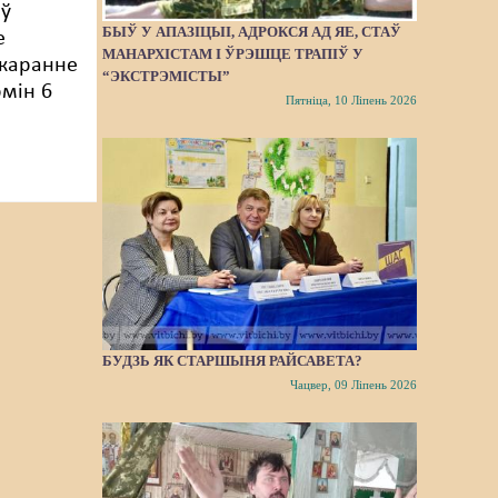
аў
БЫЎ У АПАЗІЦЫІ, АДРОКСЯ АД ЯЕ, СТАЎ
е
МАНАРХІСТАМ І ЎРЭШЦЕ ТРАПІЎ У
акаранне
“ЭКСТРЭМІСТЫ”
рмін 6
Пятніца, 10 Ліпень 2026
БУДЗЬ ЯК СТАРШЫНЯ РАЙСАВЕТА?
Чацвер, 09 Ліпень 2026