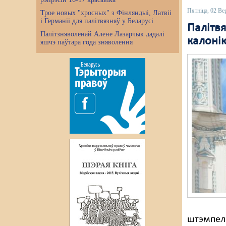
Пятніца, 02 Ве
Трое новых "хросных" з Фінляндыі, Латвіі
і Германіі для палітвязняў у Беларусі
Палітв
Палітзняволенай Алене Лазарчык дадалі
калоні
яшчэ паўтара года зняволення
штэмпеле