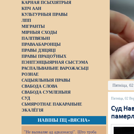
КАРНАЯ ПСЫХІЯТРЫЯ
КПЧ ААН
КУЛЬТУРНЫЯ ПРАВЫ
ЛПП
МІГРАНТЫ
МІРНЫЯ СХОДЫ
ПАЛІТВЯЗЬНІ
ПРАВААБАРОНЦЫ
ПРАВЫ ДЗІЦЯЦІ
ПРАВЫ ПРАЦОЎНЫХ
ПЭНІТЭНЦЫЯРНАЯ СЫСТЭМА
РАСПАЛЬВАНЬНЕ ВАРОЖАСЬЦІ
РОЗНАЕ
САЦЫЯЛЬНЫЯ ПРАВЫ
Пятніца, 02
СВАБОДА СЛОВА
СВАБОДА СУМЛЕНЬНЯ
СУД
Пятніца, 02 Ве
СЬМЯРОТНАЕ ПАКАРАНЬНЕ
Cуд На
ЭКАЛЁГІЯ
памерла
НАВІНЫ ПЦ «ВЯСНА»
"Не вызваляе ад адказнасці". Што трэба