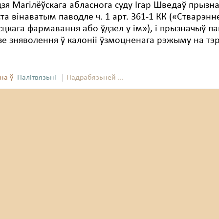
дзя Магілёўскага абласнога суду Ігар Шведаў прызн
та вінаватым паводле ч. 1 арт. 361-1 КК («Стварэнн
сцкага фармавання або ўдзел у ім»), і прызначыў п
зе зняволення ў калоніі ўзмоцненага рэжыму на тэ
на ў
Палітвязьні
Падрабязьней ...