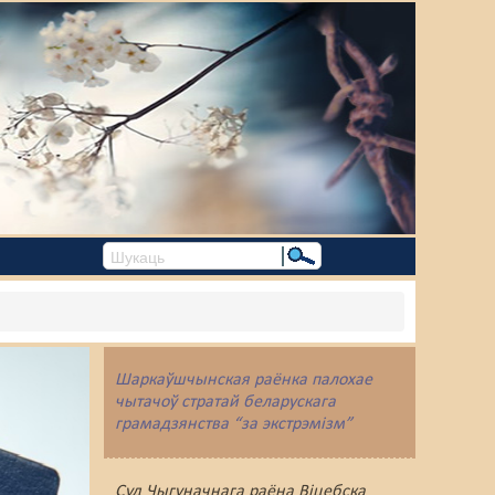
Шаркаўшчынская раёнка палохае
чытачоў стратай беларускага
грамадзянства “за экстрэмізм”
Суд Чыгуначнага раёна Віцебска