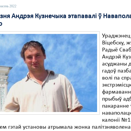
расень 2022
язня Андрэя Кузнечыка этапавалі ў Навапо
ю
Ураджэнец
Віцебску, ж
Радыё Сва
Андрэй Куз
асуджаны д
гадоў пазб
волі па спр
экстрэмісц
фармаванн
прыбыў ад
пакаранне 
наваполац
калоніі №1.
м гэтай установы атрымала жонка палітзняволена