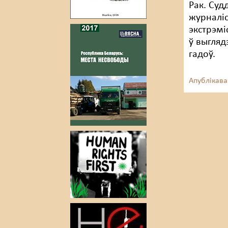
Рак. Суд
журналіс
экстрэмі
ў выгляд
гадоў.
Апублікава