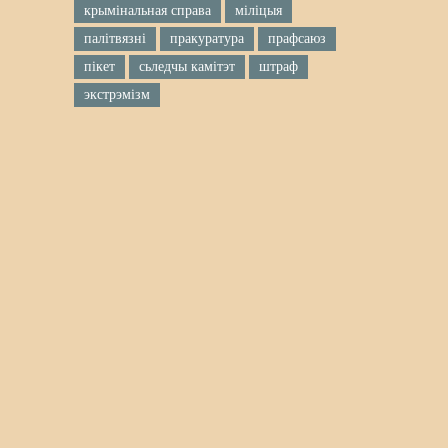
крымінальная справа
міліцыя
палітвязні
пракуратура
прафсаюз
пікет
сьледчы камітэт
штраф
экстрэмізм