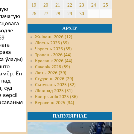
19
20
21
22
23
24
25
ную
26
27
28
29
30
спачатую
сцовага
АРХІЎ
водле
Жнівень 2026 (12)
69
Ліпень 2026 (39)
нага
Чэрвень 2026 (35)
браза
Травень 2026 (44)
ка ўлады)
Красавік 2026 (44)
 што
Сакавік 2026 (59)
Люты 2026 (39)
амёр. Ён
Студзень 2026 (29)
 пад
Сьнежань 2025 (32)
, суд
Лістапад 2025 (31)
 версіі
Кастрычнік 2025 (36)
расаваныя
Верасень 2025 (34)
ПАПУЛЯРНАЕ