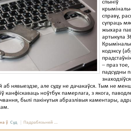
спыніў
крыміналь
справу, ра
супраць мя
жыхара па
артыкула 3
Крыміналь
кодэксу (а
прадстаўні
– праз тое,
падсудны п
знаходзіўся
й аб нявыездзе, але суду не дачакаўся. Тым не менш
іў канфіскаваць ноўтбук памерлага, з якога, паводле
чвання, былі пакінутыя абразлівыя каментары, ад
кам.
на ў
Суд
Падрабязьней ...