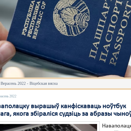
 Верасень 2022 - Віцебская вясна
расень 2022
ваполацку вырашыў канфіскаваць ноўтбук
га, якога збіраліся судзіць за абразы чыно
Наваполацк