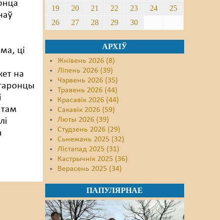
онца
19
20
21
22
23
24
25
наў
26
27
28
29
30
ў
АРХІЎ
ма, ці
Жнівень 2026 (8)
Ліпень 2026 (39)
кет на
Чэрвень 2026 (35)
старонцы
Травень 2026 (44)
і
Красавік 2026 (44)
 там
Сакавік 2026 (59)
Люты 2026 (39)
лі
Студзень 2026 (29)
а
Сьнежань 2025 (32)
Лістапад 2025 (31)
Кастрычнік 2025 (36)
Верасень 2025 (34)
ПАПУЛЯРНАЕ