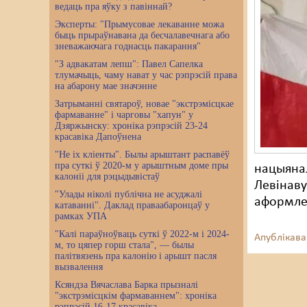
ведаць пра яўку з павіннай?
Эксперты: "Прымусовае лекаванне можа
быць прыраўнавана да бесчалавечнага або
зневажаючага годнасць пакарання"
"З адвакатам лепш": Павел Сапелка
тлумачыць, чаму нават у час рэпрэсій права
на абарону мае значэнне
Затрыманні святароў, новае "экстрэмісцкае
фармаванне" і чарговы "хапун" у
Дзяржынску: хроніка рэпрэсій 23-24
красавіка Дапоўнена
"Не іх кліенты". Былы арыштант распавёў
пра суткі ў 2020-м у арыштным доме пры
нацыянал
калоніі для рэцыдывістаў
Левінаву
"Улады ніколі публічна не асуджалі
аформле
катаванні". Даклад праваабаронцаў у
рамках УПА
"Калі параўноўваць суткі ў 2022-м і 2024-
Апублікава
м, то цяпер горш стала", — былы
палітвязень пра калонію і арышт пасля
вызвалення
Ксяндза Вячаслава Барка прызналі
"экстрэмісцкім фармаваннем": хроніка
рэпрэсій 16-17 красавіка