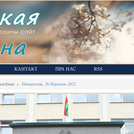
ская
на
рончы сайт
КАНТАКТ
ПРА НАС
RSS
алоўная
Панядзелак, 26 Верасень 2022