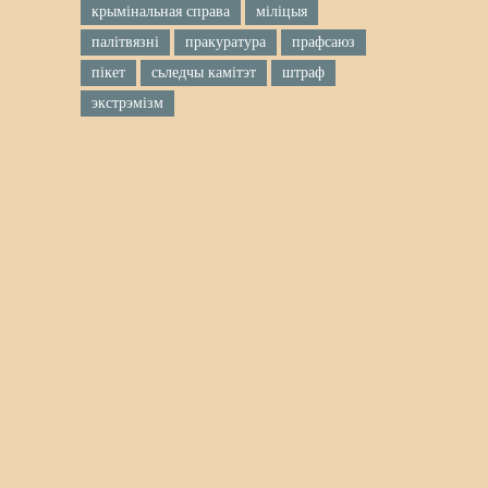
крымінальная справа
міліцыя
палітвязні
пракуратура
прафсаюз
пікет
сьледчы камітэт
штраф
экстрэмізм