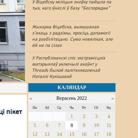
У Віцебску міліцыя зноўку пайшлa па
тых, каго ўнеслі ў базу “Беспорядки”
Жыхарка Віцебска, вымушаная
з’ехаць з радзімы, просіць дапамогіі
на рэабілітацыю. Сума невялікая, але
ёй не па сілах
У Рэспубліканскі спіс экстрэмісцкіх
матэрыялаў уключылі акаўнт у
Threads былой палітзняволенай
Наталлі Кукішавай
КАЛЯНДАР
«
»
Верасень 2022
Пн
Аў
Ср
Чц
Пт
Сб
Нд
і пікет
1
2
3
4
5
6
7
8
9
10
11
12
13
14
15
16
17
18