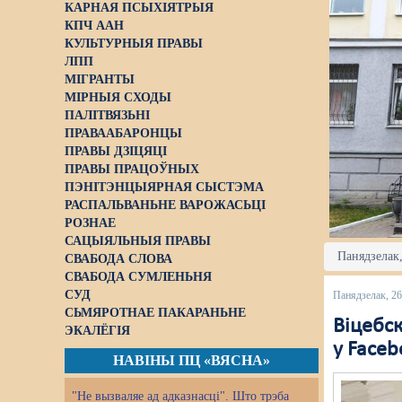
КАРНАЯ ПСЫХІЯТРЫЯ
КПЧ ААН
КУЛЬТУРНЫЯ ПРАВЫ
ЛПП
МІГРАНТЫ
МІРНЫЯ СХОДЫ
ПАЛІТВЯЗЬНІ
ПРАВААБАРОНЦЫ
ПРАВЫ ДЗІЦЯЦІ
ПРАВЫ ПРАЦОЎНЫХ
ПЭНІТЭНЦЫЯРНАЯ СЫСТЭМА
РАСПАЛЬВАНЬНЕ ВАРОЖАСЬЦІ
РОЗНАЕ
САЦЫЯЛЬНЫЯ ПРАВЫ
Панядзелак,
СВАБОДА СЛОВА
СВАБОДА СУМЛЕНЬНЯ
СУД
Панядзелак, 26
СЬМЯРОТНАЕ ПАКАРАНЬНЕ
Віцебск
ЭКАЛЁГІЯ
у Face
НАВІНЫ ПЦ «ВЯСНА»
"Не вызваляе ад адказнасці". Што трэба