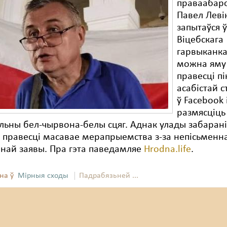
праваабар
Павел Леві
запытаўся 
Віцебскага
гарвыканка
можна яму
правесці пі
асабістай 
ў Facebook 
размясціць
ьны бел-чырвона-белы сцяг. Аднак улады забарані
 правесці масавае мерапрыемства з-за непісьменн
най заявы. Пра гэта паведамляе
Hrodna.life
.
на ў
Мірныя сходы
Падрабязьней ...