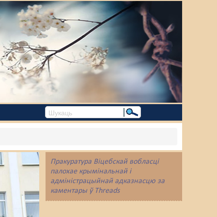
Пракуратура Віцебскай вобласці
палохае крымінальнай і
адміністрацыйнай адказнасцю за
каментары ў Threads