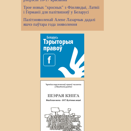
Трое новых "хросных" з Фінляндыі, Латвіі
і Германіі для палітвязняў у Беларусі
Палітзняволенай Алене Лазарчык дадалі
яшчэ паўтара года зняволення