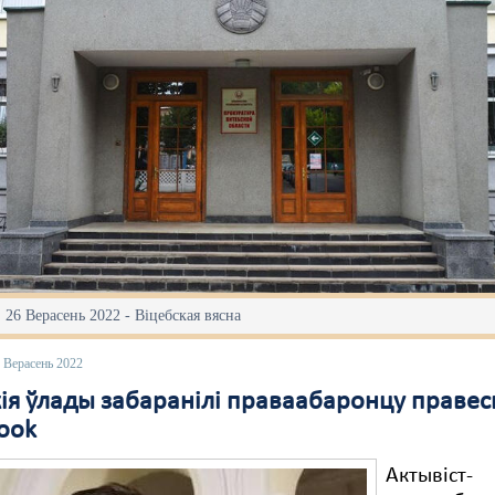
 26 Верасень 2022 - Віцебская вясна
 Верасень 2022
ія ўлады забаранілі праваабаронцу правесц
book
Актывіст-