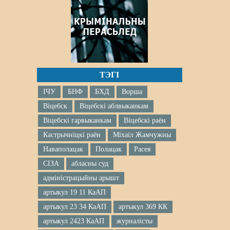
ТЭГІ
ІЧУ
БНФ
БХД
Ворша
Віцебск
Віцебскі аблвыканкам
Віцебскі гарвыканкам
Віцебскі раён
Кастрычніцкі раён
Міхаіл Жамчужны
Наваполацак
Полацак
Расея
СІЗА
абласны суд
адміністрацыйны арышт
артыкул 19 11 КаАП
артыкул 23 34 КаАП
артыкул 369 КК
артыкул 2423 КаАП
журналісты