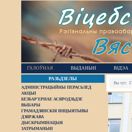
Віцеб
Вяс
Рэгіянальны правааба
ГАЛОЎНАЯ
ВЫДАНЬНІ
ВІДЭА
РАЗЬДЗЕЛЫ
Вы тут:
Г
АДМІНІСТРАЦЫЙНЫ ПЕРАСЬЛЕД
АКЦЫІ
БЕЗБАР'ЕРНАЕ АСЯРОДЗЬДЗЕ
ВЫБАРЫ
ГРАМАДЗЯНСКІЯ ІНІЦЫЯТЫВЫ
ДЗЯРЖАВА
ДЫСКРЫМІНАЦЫЯ
ЗАТРЫМАНЬНІ