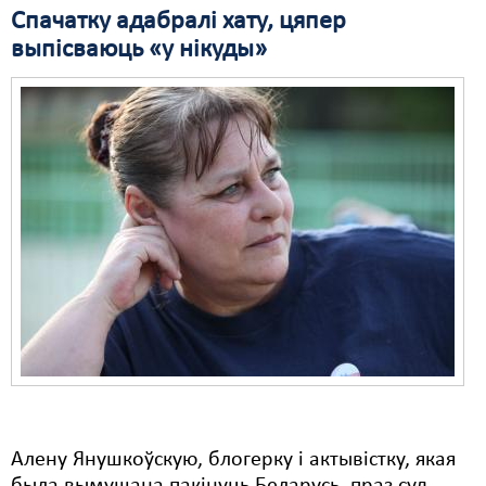
Спачатку адабралі хату, цяпер
выпісваюць «у нікуды»
Алену Янушкоўскую, блогерку і актывістку, якая