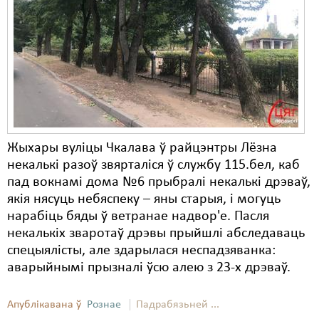
Карная псыхіятрыя
КПЧ ААН
Культурныя правы
ЛПП
Мігранты
Мірныя сходы
Жыхары вуліцы Чкалава ў райцэнтры Лёзна
некалькі разоў звярталіся ў службу 115.бел, каб
Палітвязьні
пад вокнамі дома №6 прыбралі некалькі дрэваў,
якія нясуць небяспеку – яны старыя, і могуць
Праваабаронцы
нарабіць бяды ў ветранае надвор'е. Пасля
Правы дзіцяці
некалькіх зваротаў дрэвы прыйшлі абследаваць
спецыялісты, але здарылася неспадзяванка:
Пэнітэнцыярная сыстэма
аварыйнымі прызналі ўсю алею з 23-х дрэваў.
Распальваньне варожасьці
Апублікавана ў
Рознае
Падрабязьней ...
Рознае