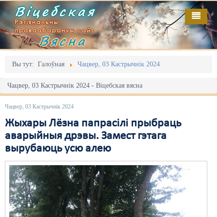
Віцебская
Рэгіянальны
праваабарончы сайт
Вясна
Галоўная
Выданьні
Адміністрацыйны перасьлед
Вы тут:
Галоўная
Чацвер, 03 Кастрычнік 2024
Відэа
Акцыі
Чацвер, 03 Кастрычнік 2024 - Віцебская вясна
Кантакт
Безбар'ернае асяродзьдзе
Чацвер, 03 Кастрычнік 2024
Пра нас
Выбары
Жыхары Лёзна папрасілі прыбраць
аварыйныя дрэвы. Замест гэтага
RSS
Грамадзянскія ініцыятывы
вырубаюць усю алею
Дзяржава
Дыскрымінацыя
Затрыманьні