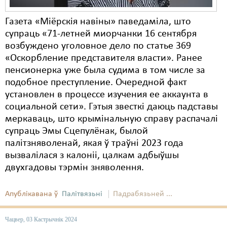
Газета «Міёрскія навіны» паведаміла, што
супраць «71-летней миорчанки 16 сентября
возбуждено уголовное дело по статье 369
«Оскорбление представителя власти». Ранее
пенсионерка уже была судима в том числе за
подобное преступление. Очередной факт
установлен в процессе изучения ее аккаунта в
социальной сети». Гэтыя звесткі даюць падставы
меркаваць, што крымінальную справу распачалі
супраць Эмы Сцепулёнак, былой
палітзняволенай, якая ў траўні 2023 года
вызвалілася з калоніі, цалкам адбыўшы
двухгадовы тэрмін зняволення.
Апублікавана ў
Палітвязьні
Падрабязьней ...
Чацвер, 03 Кастрычнік 2024