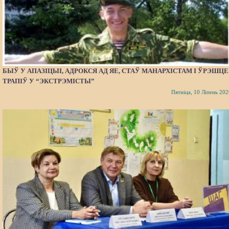
БЫЎ У АПАЗІЦЫІ, АДРОКСЯ АД ЯЕ, СТАЎ МАНАРХІСТАМ І ЎРЭШЦЕ
ТРАПІЎ У “ЭКСТРЭМІСТЫ”
Пятніца, 10 Ліпень 202