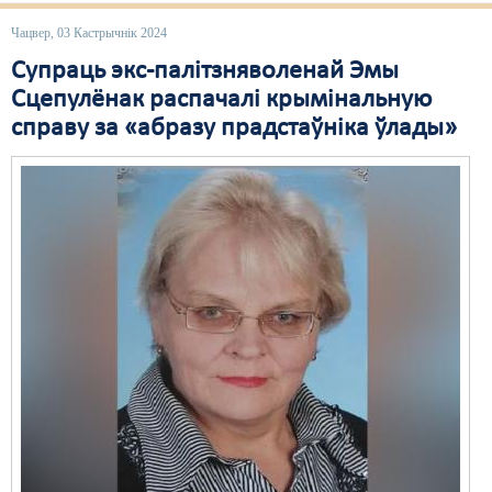
Чацвер, 03 Кастрычнік 2024
Свабода слова
Супраць экс-палітзняволенай Эмы
Свабода сумленьня
Сцепулёнак распачалі крымінальную
справу за «абразу прадстаўніка ўлады»
Суд
Сьмяротнае пакараньне
Экалёгія
Правы працоўных
Сацыяльныя правы