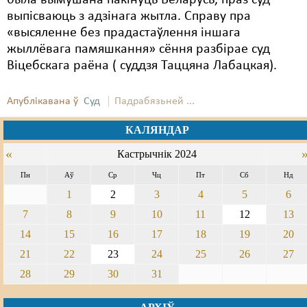
была вымушана пакінуць Беларусь, праз суд
выпісваюць з адзінага жытла. Справу пра
«высяленне без прадастаўлення іншага
жыллёвага памяшкання» сёння разбірае суд
Віцебскага раёна ( суддзя Таццяна Лабацкая).
Апублікавана ў
Суд
Падрабязьней ...
КАЛЯНДАР
«
Кастрычнік 2024
Пн
Аў
Ср
Чц
Пт
Сб
Нд
1
2
3
4
5
6
7
8
9
10
11
12
13
14
15
16
17
18
19
20
21
22
23
24
25
26
27
28
29
30
31