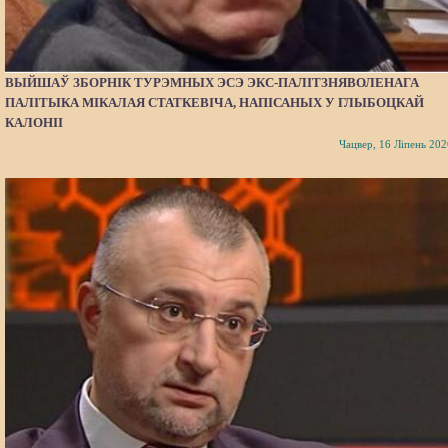
ВЫЙШАЎ ЗБОРНІК ТУРЭМНЫХ ЭСЭ ЭКС-ПАЛІТЗНЯВОЛЕНАГА
ПАЛІТЫКА МІКАЛАЯ СТАТКЕВІЧА, НАПІСАНЫХ У ГЛЫБОЦКАЙ
КАЛОНІІ
Чацвер, 16 Ліпень 202