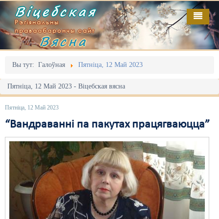
Віцебская
Рэгіянальны
праваабарончы сайт
Вясна
Галоўная
Выданьні
Адміністрацыйны перасьлед
Вы тут:
Галоўная
Пятніца, 12 Май 2023
Відэа
Акцыі
Пятніца, 12 Май 2023 - Віцебская вясна
Кантакт
Безбар'ернае асяродзьдзе
Пятніца, 12 Май 2023
Пра нас
Выбары
“Вандраванні па пакутах працягваюцца”
RSS
Грамадзянскія ініцыятывы
Дзяржава
Дыскрымінацыя
Затрыманьні