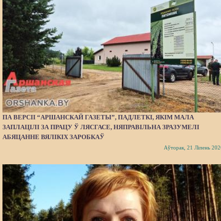
ПА ВЕРСІІ “АРШАНСКАЙ ГАЗЕТЫ”, ПАДЛЕТКІ, ЯКІМ МАЛА
ЗАПЛАЦІЛІ ЗА ПРАЦУ Ў ЛЯСГАСЕ, НЯПРАВІЛЬНА ЗРАЗУМЕЛІ
АБЯЦАННЕ ВЯЛІКІХ ЗАРОБКАЎ
Аўторак, 21 Ліпень 202