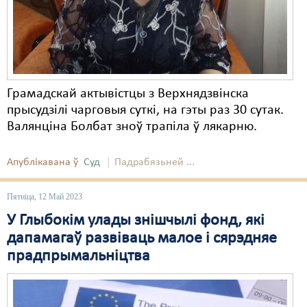
Карная псыхіятрыя
КПЧ ААН
Культурныя правы
ЛПП
Грамадскай актывістцы з Верхнядзвінска
прысудзілі чарговыя суткі, на гэты раз 30 сутак.
Мігранты
Валянціна Болбат зноў трапіла ў лякарню.
Мірныя сходы
Апублікавана ў
Суд
Падрабязьней ...
Палітвязьні
Праваабаронцы
Пятніца, 12 Май 2023
У Глыбокім улады знішчылі фонд, які
Правы дзіцяці
дапамагаў развіваць малое і сярэдняе
Пэнітэнцыярная сыстэма
прадпрымальніцтва
Распальваньне варожасьці
Рознае