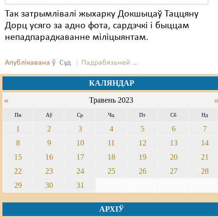
Так затрымлівалі жыхарку Докшыцаў Таццяну
Дорц усяго за адно фота, сардэчкі і быццам
непадпарадкаванне міліцыянтам.
Апублікавана ў
Суд
Падрабязьней ...
КАЛЯНДАР
«
Травень 2023
Пн
Аў
Ср
Чц
Пт
Сб
Нд
1
2
3
4
5
6
7
8
9
10
11
12
13
14
15
16
17
18
19
20
21
22
23
24
25
26
27
28
29
30
31
АРХІЎ