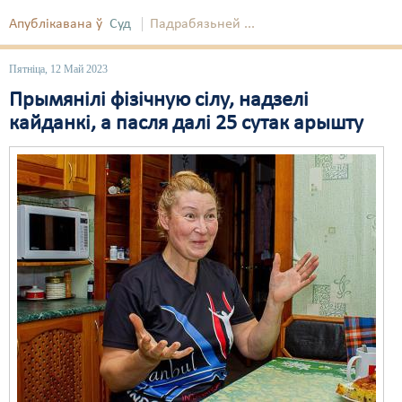
Апублікавана ў
Суд
Падрабязьней ...
Пятніца, 12 Май 2023
Прымянілі фізічную сілу, надзелі
кайданкі, а пасля далі 25 сутак арышту