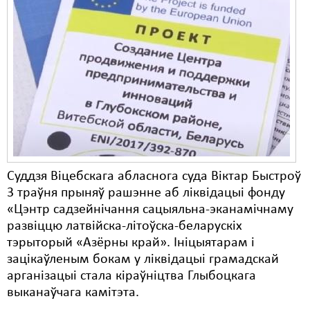
Свабода слова
Свабода сумленьня
Суд
Сьмяротнае пакараньне
Экалёгія
Правы працоўных
Суддзя Віцебскага абласнога суда Віктар Быстроў
Сацыяльныя правы
3 траўня прыняў рашэнне аб ліквідацыі фонду
«Цэнтр садзейнічання сацыяльна-эканамічнаму
развіццю латвійска-літоўска-беларускіх
тэрыторый «Азёрны край». Ініцыятарам і
зацікаўленым бокам у ліквідацыі грамадскай
арганізацыі стала кіраўніцтва Глыбоцкага
выканаўчага камітэта.